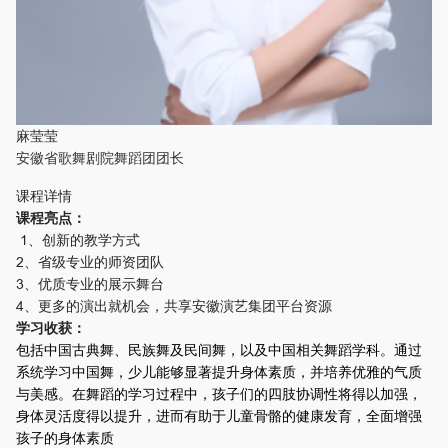
麻莹莹
安徽省歌舞剧院舞蹈团团长
课程详情
课程亮点：
1、创新的教学方式
2、省级专业的师资团队
3、优质专业的展示舞台
4、更多的演出就机会，共享安徽演艺集团平台资源
学习收获：
包括中国古典舞、民族舞及民间舞，以及中国相关舞蹈学科。通过
系统学习中国舞，少儿能够显著提升身体素质，并培养优雅的气质
与美感。在舞蹈的学习过程中，孩子们的四肢协调性将得以加强，
身体灵活度得以提升，进而有助于儿童骨骼的健康发育，全面增强
孩子的身体素质