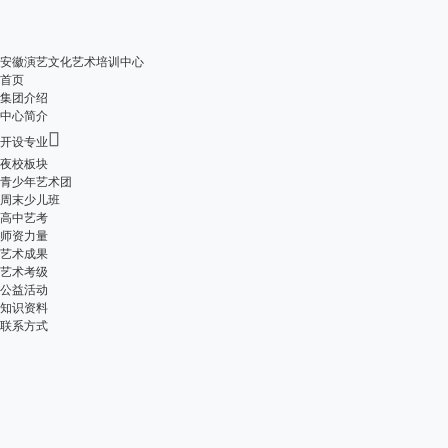
安徽演艺文化艺术培训中心
首页
集团介绍
中心简介

开设专业
夜校板块
青少年艺术团
周末少儿班
高中艺考
师资力量
艺术成果
艺术考级
公益活动
知识资料
联系方式