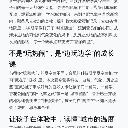
在合肥高新区“多彩假期·一陆有你”科技探索研学夏令营里，孩
子们的每一天都像拆盲盒。走进合肥海洋世界，营员们和海豚
互动，观看5D电影，学习海洋知识；来到合肥气象科普馆新馆
内，那些风云变幻的奥秘，吸引着大家探索和记录；安徽省博
物院里，AR研学像打开了“时光隧道”，浸润营员们的心田。从
海洋生物的习性到气象变化的规律，从历史文物的故事到科技
发展的脉络，每一个研学点都变成了“活的课堂”。
不是“玩热闹”，是“边玩边学”的成长
课
与很多“玩完就忘”的夏令营不同，合肥的科技研学夏令营把“学
习”藏在了“游戏”里。本次夏令营将科技、自然、气象、历史这
些“宝藏知识”串成好玩的游戏关卡让孩子们一路闯、一路学。
杏花公园的“落日飞车之旅”像一场“城市冒险”，音乐巴士穿梭
的地标建筑变成了“神秘关卡”，孩子们在“闯关”中不知不觉学
会了观察、思考和合作。
让孩子在体验中，读懂“城市的温度”