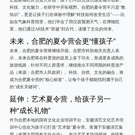
正如新城社区负责人所说：孩子们可以沉浸式感受城市创新、
科技、文化魅力，在研学中开拓视野。合肥的夏令营不只是“教
知识”，更是让孩子们在体验中理解“科技如何改变生活”——比
如在气象科普馆里，他们学会了用仪器预测天气；在博物院
里，他们通过AR技术“穿越”到古代，读懂了文化的传承。
未来，合肥的夏令营会更“懂孩子”
未来，合肥的夏令营将继续升级。合肥市科协相关负责人表
示，未来合肥将在科普游的提质上多下功夫，形成更多成熟的
旅游线路，针对不同人群需求，继续推出不同周期的科普游产
品（来源：合肥市人民政府）。科技、自然、文化的融合，将
成为合肥夏令营的“核心标签”，让每个孩子都能找到属于自己
的“成长关键词”。
延伸：艺术夏令营，给孩子另一
种“成长礼物”
作为合肥本地的国有文化企业培训平台，安徽演艺文化艺术培
训中心也在为孩子们打造“艺术版”夏令营。隶属于安徽演艺集
团（省属大型国有文化企业），专注于艺术培训领域，依托集