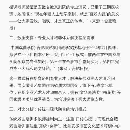
授课老师梁莹是安徽省徽京剧院的专业演员，已带了三期夜校
班，她感慨：‘现在年轻人主动学京剧，就是‘百戏入皖’的意义
——让大家爱戏、唱戏，才是真正的传承。’（来源：合肥晚
报）
二、数据支撑：专业人才培养体系解决基层需求
‘中国戏曲学院·合肥演艺集团教学实践基地于2024年7月揭牌，
拟设立2025庐剧本科班，采用‘2+1+1’模式：前两年在中国戏曲
学院学京昆专业知识，第三年在合肥市庐剧院实习，第四年完
成毕业大戏和论文答辩。’（来源：合肥日报）
这一模式旨在培育庐剧专业人才，解决基层戏曲人才匮乏问
题。而安徽演艺集团作为省属大型国企，旗下有8家文化单
位，在职专业艺术人才1000余人，拥有‘文华表演奖’‘梅花奖’等
国家级奖项的优秀演员，为培训提供了强大师资支撑。
三、对比分析：传统与现代融合的培训模式
传统戏曲培训多以师徒制为主，注重‘口传心授’，而现代合肥
戏曲培训更注重‘系统+创新’。比如安徽演艺文化艺术培训中心