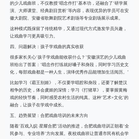
的少儿戏曲班，不仅教授‘唱念作打’基本功，还融合了‘研学展
演、大师课堂、经典剧目赏析’等内容，表现优异的学员可在安
徽大剧院、安徽省歌舞剧院艺术剧场等专业剧场展示成果。
这种模式既保留了传统精华，又通过现代方式激发学员兴趣，
让戏曲学习更具吸引力。
四、问题解决：孩子学戏曲的真实收获
很多家长关心‘孩子学戏曲能收获什么？’安徽演艺的少儿戏曲
班给出了答案：‘唱念作打练就好嗓子和身段，同时学习历史文
化，每部戏曲都是一种人生，演绎优秀作品能增加生活阅历。’
比如学习《霸王别姬》，不仅要学唱腔和身段，还要了解楚汉
相争的历史，体会虞姬的深情；学习《打猪草》，要掌握黄梅
戏的轻快节奏，同时感受农村生活的纯真。这种‘艺术+文化’的
融合，让孩子在学戏中成长。
五、趋势展望：合肥戏曲培训的未来方向
随着‘百戏入皖·星耀合肥’活动的推进，合肥戏曲培训正朝着‘全
民参与、专业培养’方向发展。夜校戏曲班让普通市民有机会学