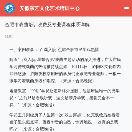
安徽演艺文化艺术培训中心
合肥市戏曲培训收费及专业课程体系详解
11/07
一、案例叙事：‘百戏入皖’点燃合肥市民学戏热情
随着‘百戏入皖·星耀合肥’戏曲主题活动的深入推进，广大市民
学习传统戏曲的热情被持续点燃。10月14日，庐阳区文化馆内
戏韵悠扬，庐阳夜校京剧班的学员们正跟随专业老师，一板一
眼学习着戏曲身段和唱腔。（来源：合肥晚报）
走进教室，‘90后’学员赵定新格外显眼，他是班里唯一的男学
员：‘之前只是看戏听戏，这次是亲身学戏，感觉完全不一
样。’（来源：合肥晚报）
学员王丹则经历了人生第一次‘戏曲穿越’，化完戏妆后她看着
镜子里头戴点翠、雍容华贵的自己，惊讶地说：‘这真的是我
吗？’（来源：合肥晚报）