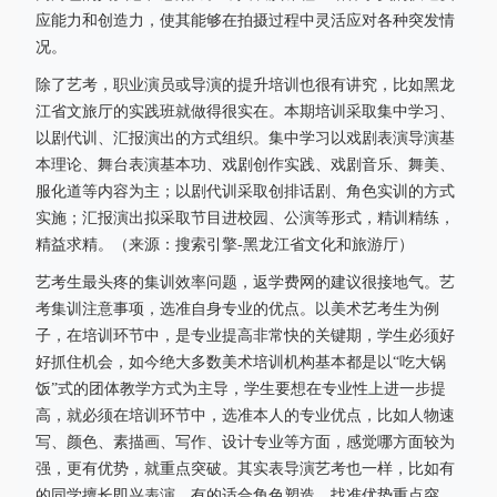
应能力和创造力，使其能够在拍摄过程中灵活应对各种突发情
况。
除了艺考，职业演员或导演的提升培训也很有讲究，比如黑龙
江省文旅厅的实践班就做得很实在。本期培训采取集中学习、
以剧代训、汇报演出的方式组织。集中学习以戏剧表演导演基
本理论、舞台表演基本功、戏剧创作实践、戏剧音乐、舞美、
服化道等内容为主；以剧代训采取创排话剧、角色实训的方式
实施；汇报演出拟采取节目进校园、公演等形式，精训精练，
精益求精。（来源：搜索引擎-黑龙江省文化和旅游厅）
艺考生最头疼的集训效率问题，返学费网的建议很接地气。艺
考集训注意事项，选准自身专业的优点。以美术艺考生为例
子，在培训环节中，是专业提高非常快的关键期，学生必须好
好抓住机会，如今绝大多数美术培训机构基本都是以“吃大锅
饭”式的团体教学方式为主导，学生要想在专业性上进一步提
高，就必须在培训环节中，选准本人的专业优点，比如人物速
写、颜色、素描画、写作、设计专业等方面，感觉哪方面较为
强，更有优势，就重点突破。其实表导演艺考也一样，比如有
的同学擅长即兴表演，有的适合角色塑造，找准优势重点突