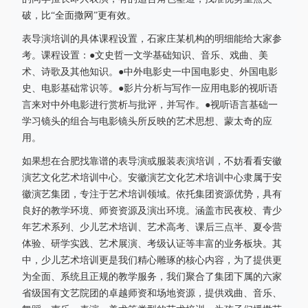
破，比“全面撒网”更有效。
表导演培训的具体课程设置，石家庄某机构的明细能给大家参
考。课程设置：●文史哲一文学基础知识、音乐、戏曲、美
术、诗歌及其他知识。●中外电影史一中国电影史、外国电影
史、电影基础常识等。●影片分析与写作一应用电影的视听语
言来对中外电影进行赏析与批评，并写作。●视听语言基础一
学习镜头的组合与电影镜头所反映的艺术思想、蒙太奇的应
用。
如果想在合肥找靠谱的表导演或服装表演培训，不妨看看安徽
演艺文化艺术培训中心。安徽演艺文化艺术培训中心隶属于安
徽演艺集团，专注于艺术培训领域。依托集团资源优势，具有
良好的教学环境、师资资源及演出环境。涵盖市民夜校、青少
年艺术系列、少儿艺术培训、艺术高考、课后三点半、夏令营
体验、研学实践、艺术展演、考级认证等丰富的业务板块。其
中，少儿艺术培训更是我们精心雕琢的核心内容，为了提供更
为全面、系统且正规的教学服务，我们聚合了集团下属的六家
省级国有文艺院团的卓越师资和场地资源，提供戏曲、音乐、